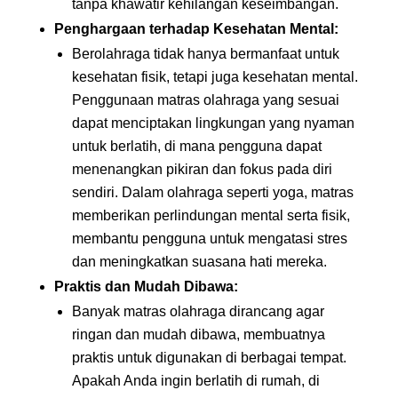
tanpa khawatir kehilangan keseimbangan.
Penghargaan terhadap Kesehatan Mental:
Berolahraga tidak hanya bermanfaat untuk
kesehatan fisik, tetapi juga kesehatan mental.
Penggunaan matras olahraga yang sesuai
dapat menciptakan lingkungan yang nyaman
untuk berlatih, di mana pengguna dapat
menenangkan pikiran dan fokus pada diri
sendiri. Dalam olahraga seperti yoga, matras
memberikan perlindungan mental serta fisik,
membantu pengguna untuk mengatasi stres
dan meningkatkan suasana hati mereka.
Praktis dan Mudah Dibawa:
Banyak matras olahraga dirancang agar
ringan dan mudah dibawa, membuatnya
praktis untuk digunakan di berbagai tempat.
Apakah Anda ingin berlatih di rumah, di