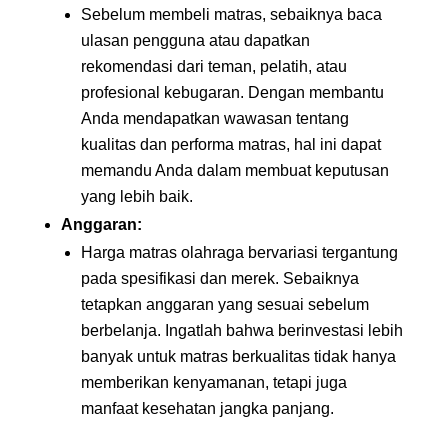
Sebelum membeli matras, sebaiknya baca
ulasan pengguna atau dapatkan
rekomendasi dari teman, pelatih, atau
profesional kebugaran. Dengan membantu
Anda mendapatkan wawasan tentang
kualitas dan performa matras, hal ini dapat
memandu Anda dalam membuat keputusan
yang lebih baik.
Anggaran:
Harga matras olahraga bervariasi tergantung
pada spesifikasi dan merek. Sebaiknya
tetapkan anggaran yang sesuai sebelum
berbelanja. Ingatlah bahwa berinvestasi lebih
banyak untuk matras berkualitas tidak hanya
memberikan kenyamanan, tetapi juga
manfaat kesehatan jangka panjang.