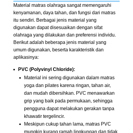
Material matras olahraga sangat memengaruhi
kenyamanan, daya tahan, dan fungsi dari matras
itu sendiri. Berbagai jenis material yang
digunakan dapat disesuaikan dengan sifat
olahraga yang dilakukan dan preferensi individu.
Berikut adalah beberapa jenis material yang
umum digunakan, beserta karakteristik dan
aplikasinya:
PVC (Polyvinyl Chloride):
Material ini sering digunakan dalam matras
yoga dan pilates karena ringan, tahan air,
dan mudah dibersihkan. PVC menawarkan
grip yang baik pada permukaan, sehingga
pengguna dapat melakukan gerakan tanpa
khawatir tergelincir.
Meskipun cukup tahan lama, matras PVC
mungkin kurang ramah lingkungan dan tidak