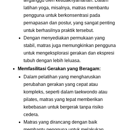
terganggu oleh ketidaknyamanan. Dalam
latihan yoga, misalnya, matras membantu
pengguna untuk berkonsentrasi pada
pernapasan dan postur, yang sangat penting
untuk berhasilnya praktik tersebut.
Dengan menyediakan permukaan yang
stabil, matras juga memungkinkan pengguna
untuk mengeksplorasi gerakan dan ekspresi
tubuh dengan lebih leluasa.
Memfasilitasi Gerakan yang Beragam:
Dalam pelatihan yang mengharuskan
perubahan gerakan yang cepat atau
kompleks, seperti dalam taekwondo atau
pilates, matras yang tepat memberikan
kebebasan untuk bergerak tanpa risiko
cedera.
Matras yang dirancang dengan baik
membantu pengguna untuk melakukan