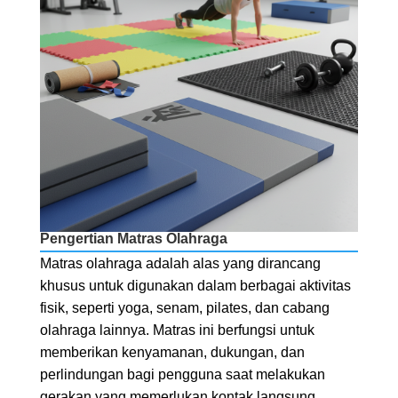
Pengertian Matras Olahraga
Matras olahraga adalah alas yang dirancang
khusus untuk digunakan dalam berbagai aktivitas
fisik, seperti yoga, senam, pilates, dan cabang
olahraga lainnya. Matras ini berfungsi untuk
memberikan kenyamanan, dukungan, dan
perlindungan bagi pengguna saat melakukan
gerakan yang memerlukan kontak langsung