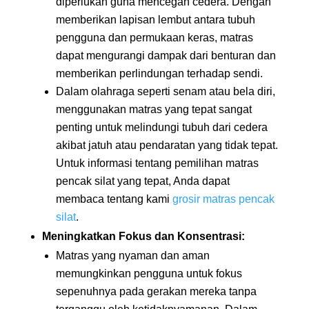
diperlukan guna mencegah cedera. Dengan
memberikan lapisan lembut antara tubuh
pengguna dan permukaan keras, matras
dapat mengurangi dampak dari benturan dan
memberikan perlindungan terhadap sendi.
Dalam olahraga seperti senam atau bela diri,
menggunakan matras yang tepat sangat
penting untuk melindungi tubuh dari cedera
akibat jatuh atau pendaratan yang tidak tepat.
Untuk informasi tentang pemilihan matras
pencak silat yang tepat, Anda dapat
membaca tentang kami
grosir matras pencak
silat
.
Meningkatkan Fokus dan Konsentrasi:
Matras yang nyaman dan aman
memungkinkan pengguna untuk fokus
sepenuhnya pada gerakan mereka tanpa