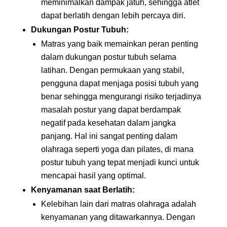
meminimalkan dampak jatuh, sehingga atlet
dapat berlatih dengan lebih percaya diri.
Dukungan Postur Tubuh:
Matras yang baik memainkan peran penting
dalam dukungan postur tubuh selama
latihan. Dengan permukaan yang stabil,
pengguna dapat menjaga posisi tubuh yang
benar sehingga mengurangi risiko terjadinya
masalah postur yang dapat berdampak
negatif pada kesehatan dalam jangka
panjang. Hal ini sangat penting dalam
olahraga seperti yoga dan pilates, di mana
postur tubuh yang tepat menjadi kunci untuk
mencapai hasil yang optimal.
Kenyamanan saat Berlatih:
Kelebihan lain dari matras olahraga adalah
kenyamanan yang ditawarkannya. Dengan