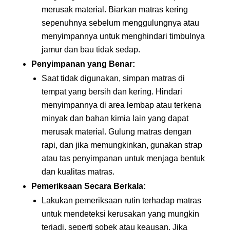
merusak material. Biarkan matras kering
sepenuhnya sebelum menggulungnya atau
menyimpannya untuk menghindari timbulnya
jamur dan bau tidak sedap.
Penyimpanan yang Benar:
Saat tidak digunakan, simpan matras di
tempat yang bersih dan kering. Hindari
menyimpannya di area lembap atau terkena
minyak dan bahan kimia lain yang dapat
merusak material. Gulung matras dengan
rapi, dan jika memungkinkan, gunakan strap
atau tas penyimpanan untuk menjaga bentuk
dan kualitas matras.
Pemeriksaan Secara Berkala:
Lakukan pemeriksaan rutin terhadap matras
untuk mendeteksi kerusakan yang mungkin
terjadi, seperti sobek atau keausan. Jika