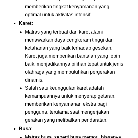
memberikan tingkat kenyamanan yang
optimal untuk aktivitas intensif.
Karet:
Matras yang terbuat dari karet alami
menawarkan daya cengkeram tinggi dan
ketahanan yang baik terhadap gesekan.
Karet juga memberikan bantalan yang lebih
baik, menjadikannya pilihan tepat untuk jenis
olahraga yang membutuhkan pergerakan
dinamis.
Salah satu keunggulan karet adalah
kemampuannya untuk menyerap getaran,
memberikan kenyamanan ekstra bagi
pengguna, terutama saat mengerjakan
gerakan yang melibatkan pendaratan.
Busa:
Matras busa, seperti busa memori, biasanya