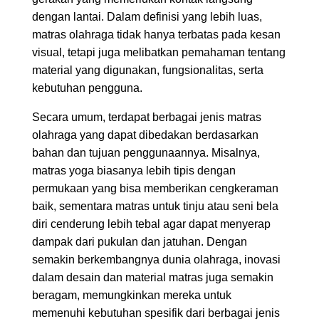
dengan lantai. Dalam definisi yang lebih luas,
matras olahraga tidak hanya terbatas pada kesan
visual, tetapi juga melibatkan pemahaman tentang
material yang digunakan, fungsionalitas, serta
kebutuhan pengguna.
Secara umum, terdapat berbagai jenis matras
olahraga yang dapat dibedakan berdasarkan
bahan dan tujuan penggunaannya. Misalnya,
matras yoga biasanya lebih tipis dengan
permukaan yang bisa memberikan cengkeraman
baik, sementara matras untuk tinju atau seni bela
diri cenderung lebih tebal agar dapat menyerap
dampak dari pukulan dan jatuhan. Dengan
semakin berkembangnya dunia olahraga, inovasi
dalam desain dan material matras juga semakin
beragam, memungkinkan mereka untuk
memenuhi kebutuhan spesifik dari berbagai jenis