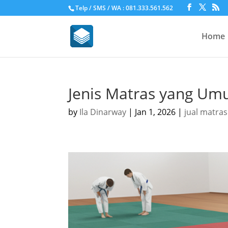
Telp / SMS / WA : 081.333.561.562
Home
Jenis Matras yang Um
by
Ila Dinarway
|
Jan 1, 2026
|
jual matras