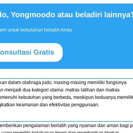
o, Yongmoodo atau beladiri lainnya
mi untuk kebutuhan beladiri Anda
onsultasi Gratis
akan dalam olahraga judo, masing-masing memiliki fungsinya
n menjadi dua kategori utama: matras latihan dan matras
emenuhi kebutuhan yang berbeda, meskipun keduanya memilik
ngkatkan keamanan dan efektivitas penggunaan.
 memberikan pengalaman berlatih yang nyaman dan aman bagi p
han yang memiliki ketahanan tinggi dan memberikan tingkat