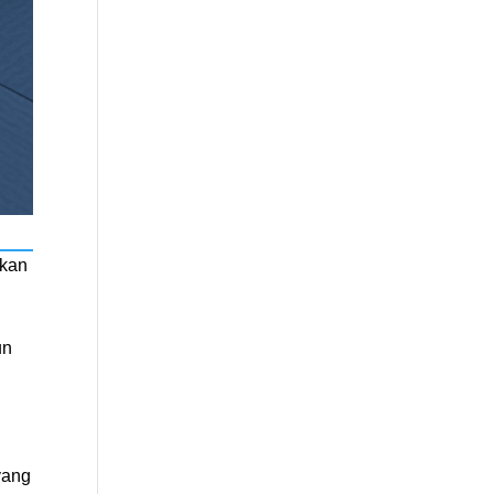
akan
un
yang