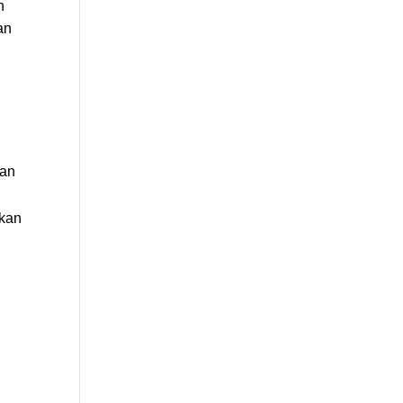
n
an
kan
ukan
.