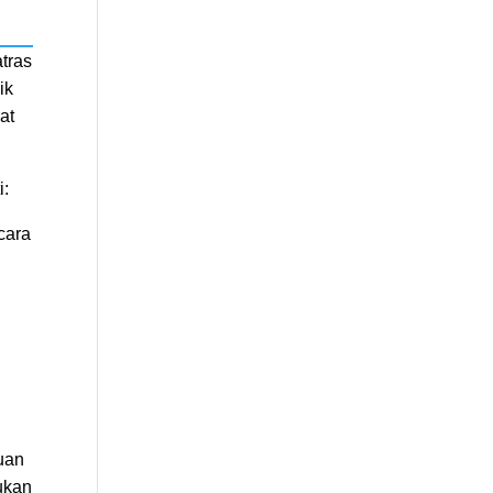
tras
ik
at
i:
cara
puan
ukan