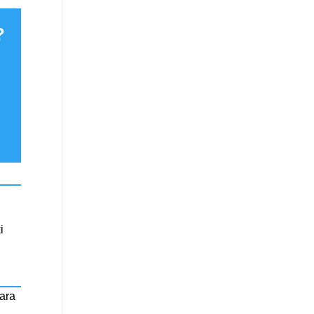
?
i
ara