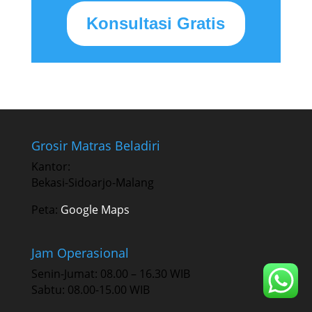
Konsultasi Gratis
Grosir Matras Beladiri
Kantor:
Bekasi-Sidoarjo-Malang
Peta:
Google Maps
Jam Operasional
Senin-Jumat: 08.00 – 16.30 WIB
Sabtu: 08.00-15.00 WIB