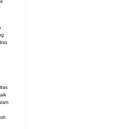
ya
a
ng
tras
p
tras
baik
alam
buh