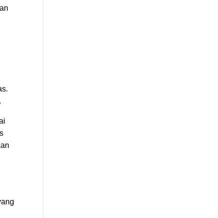
gan
as.
.
ai
is
kan
yang