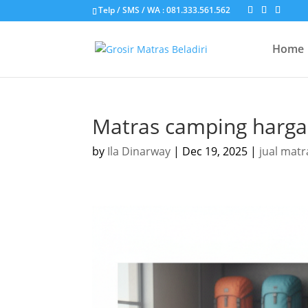
Telp / SMS / WA : 081.333.561.562
Home
Matras camping harga
by
Ila Dinarway
|
Dec 19, 2025
|
jual matr