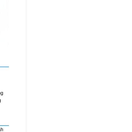
ng
g
ah