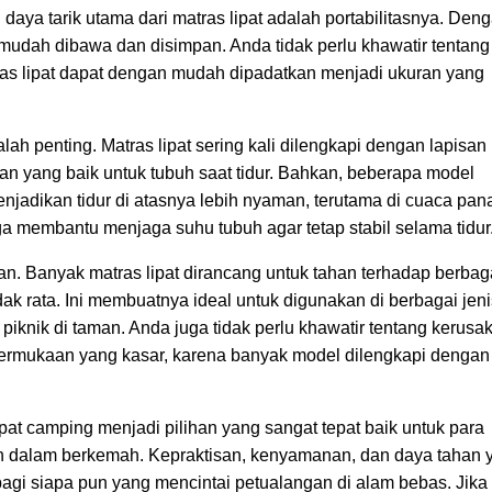
aya tarik utama dari matras lipat adalah portabilitasnya. Den
t mudah dibawa dan disimpan. Anda tidak perlu khawatir tentang
tras lipat dapat dengan mudah dipadatkan menjadi ukuran yang
lah penting. Matras lipat sering kali dilengkapi dengan lapisan
n yang baik untuk tubuh saat tidur. Bahkan, beberapa model
jadikan tidur di atasnya lebih nyaman, terutama di cuaca pan
ga membantu menjaga suhu tubuh agar tetap stabil selama tidur
kan. Banyak matras lipat dirancang untuk tahan terhadap berbag
ak rata. Ini membuatnya ideal untuk digunakan di berbagai jen
iknik di taman. Anda juga tidak perlu khawatir tentang kerusa
permukaan yang kasar, karena banyak model dilengkapi dengan
pat camping menjadi pilihan yang sangat tepat baik untuk para
dalam berkemah. Kepraktisan, kenyamanan, dan daya tahan 
bagi siapa pun yang mencintai petualangan di alam bebas. Jika