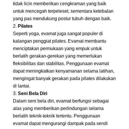
tidak licin memberikan cengkraman yang baik
untuk mencegah terpeleset, sementara ketebalan
yang pas mendukung postur tubuh dengan baik.
Pilates
Seperti yoga, evamat juga sangat populer di
kalangan penggiat pilates. Evamat membantu
menciptakan permukaan yang empuk untuk
berlatih gerakan-gerekan yang memerlukan
fleksibilitas dan stabilitas. Penggunaan evamat
dapat meningkatkan kenyamanan selama latihan,
mengingat banyak gerakan pada pilates dilakukan
di lantai.
Seni Bela Diri
Dalam seni bela diri, evamat berfungsi sebagai
alas yang memberikan perlindungan selama
berlatih teknik-teknik tertentu. Penggunaan
evamat dapat mengurangi dampak pada sendi