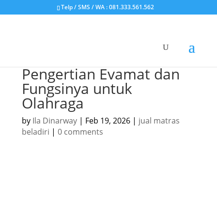
Telp / SMS / WA : 081.333.561.562
Pengertian Evamat dan
Fungsinya untuk
Olahraga
by
Ila Dinarway
|
Feb 19, 2026
|
jual matras
beladiri
|
0 comments