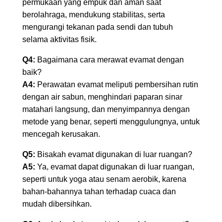
permukaan yang empuk dan aman saat
berolahraga, mendukung stabilitas, serta
mengurangi tekanan pada sendi dan tubuh
selama aktivitas fisik.
Q4:
Bagaimana cara merawat evamat dengan
baik?
A4:
Perawatan evamat meliputi pembersihan rutin
dengan air sabun, menghindari paparan sinar
matahari langsung, dan menyimpannya dengan
metode yang benar, seperti menggulungnya, untuk
mencegah kerusakan.
Q5:
Bisakah evamat digunakan di luar ruangan?
A5:
Ya, evamat dapat digunakan di luar ruangan,
seperti untuk yoga atau senam aerobik, karena
bahan-bahannya tahan terhadap cuaca dan
mudah dibersihkan.