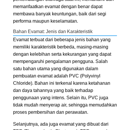
memanfaatkan evamat dengan benar dapat
membawa banyak keuntungan, baik dari segi
performa maupun keselamatan.
Bahan Evamat: Jenis dan Karakteristik
Evamat terbuat dari beberapa jenis bahan yang
memiliki karakteristik berbeda, masing-masing
dengan kelebihan serta kekurangan yang dapat
mempengaruhi pengalaman pengguna. Salah
satu bahan utama yang digunakan dalam
pembuatan evamat adalah PVC (Polyvinyl
Chloride). Bahan ini terkenal karena ketahanan
dan daya tahannya yang baik terhadap
penggunaan yang intens. Selain itu, PVC juga
tidak mudah menyerap air, sehingga memudahkan
proses pembersihan dan perawatan.
Selanjutnya, ada juga evamat yang dibuat dari