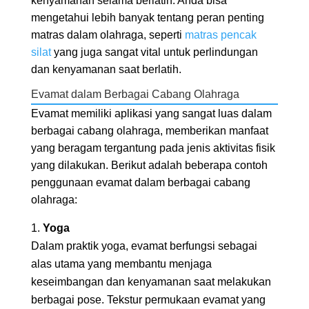
kenyamanan selama berlatih. Anda bisa
mengetahui lebih banyak tentang peran penting
matras dalam olahraga, seperti
matras pencak
silat
yang juga sangat vital untuk perlindungan
dan kenyamanan saat berlatih.
Evamat dalam Berbagai Cabang Olahraga
Evamat memiliki aplikasi yang sangat luas dalam
berbagai cabang olahraga, memberikan manfaat
yang beragam tergantung pada jenis aktivitas fisik
yang dilakukan. Berikut adalah beberapa contoh
penggunaan evamat dalam berbagai cabang
olahraga:
Yoga
Dalam praktik yoga, evamat berfungsi sebagai
alas utama yang membantu menjaga
keseimbangan dan kenyamanan saat melakukan
berbagai pose. Tekstur permukaan evamat yang