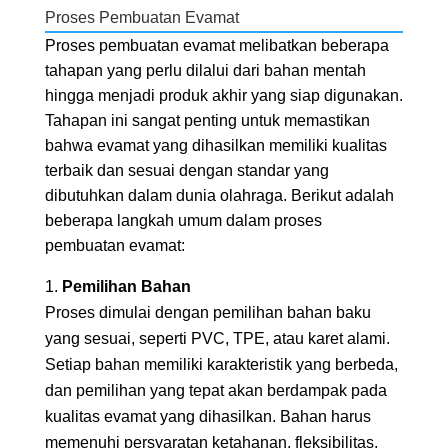
Proses Pembuatan Evamat
Proses pembuatan evamat melibatkan beberapa
tahapan yang perlu dilalui dari bahan mentah
hingga menjadi produk akhir yang siap digunakan.
Tahapan ini sangat penting untuk memastikan
bahwa evamat yang dihasilkan memiliki kualitas
terbaik dan sesuai dengan standar yang
dibutuhkan dalam dunia olahraga. Berikut adalah
beberapa langkah umum dalam proses
pembuatan evamat:
Pemilihan Bahan
Proses dimulai dengan pemilihan bahan baku
yang sesuai, seperti PVC, TPE, atau karet alami.
Setiap bahan memiliki karakteristik yang berbeda,
dan pemilihan yang tepat akan berdampak pada
kualitas evamat yang dihasilkan. Bahan harus
memenuhi persyaratan ketahanan, fleksibilitas,