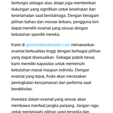
berfungsi sebagai alas, tetapi juga memberikan
dukungan yang signifikan untuk kesehatan dan
keselamatan saat berolahraga. Dengan beragam
pilihan bahan dan inovasi terbaru, pengguna kini
dapat memilih evamat yang sesuai dengan
kebutuhan spesifik mereka.
Kami di
grosirmatrasbeladiri.com
menawarkan
evamat berkualitas tinggi dengan berbagai pilihan
yang dapat disesuaikan. Sebagai pabrik besar,
kami memiliki kapasitas untuk memenuhi
kebutuhan masal maupun individu. Dengan
evamat yang tepat, Anda akan merasakan
peningkatan kenyamanan dan performa saat
beraktivitas.
Investasi dalam evamat yang sesuai akan
membawa manfaat jangka panjang. Jangan ragu
untuk menjelajahi pilihan yang tersedia dan