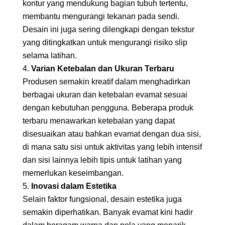
kontur yang mendukung bagian tubuh tertentu,
membantu mengurangi tekanan pada sendi.
Desain ini juga sering dilengkapi dengan tekstur
yang ditingkatkan untuk mengurangi risiko slip
selama latihan.
Varian Ketebalan dan Ukuran Terbaru
Produsen semakin kreatif dalam menghadirkan
berbagai ukuran dan ketebalan evamat sesuai
dengan kebutuhan pengguna. Beberapa produk
terbaru menawarkan ketebalan yang dapat
disesuaikan atau bahkan evamat dengan dua sisi,
di mana satu sisi untuk aktivitas yang lebih intensif
dan sisi lainnya lebih tipis untuk latihan yang
memerlukan keseimbangan.
Inovasi dalam Estetika
Selain faktor fungsional, desain estetika juga
semakin diperhatikan. Banyak evamat kini hadir