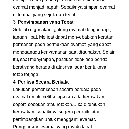
evamat menjadi rapuh. Sebaiknya simpan evamat
di tempat yang sejuk dan teduh.
Penyimpanan yang Tepat
Setelah digunakan, gulung evamat dengan rapi,
jangan lipat. Melipat dapat menyebabkan kerutan
permanen pada permukaan evamat, yang dapat
mengganggu kenyamanan saat digunakan. Selain
itu, saat menyimpan, pastikan tidak ada benda
berat yang berada di atasnya, agar bentuknya
tetap terjaga.
Periksa Secara Berkala
Lakukan pemeriksaan secara berkala pada
evamat untuk melihat apakah ada kerusakan,
seperti sobekan atau retakan. Jika ditemukan
kerusakan, sebaiknya segera perbaiki atau
pertimbangkan untuk mengganti evamat.
Penggunaan evamat yang rusak dapat