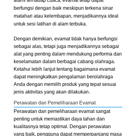
alami terhadap cuaca, evamat tetap dapat
berfungsi dengan baik meskipun terkena sinar
matahari atau kelembapan, menjadikannya ideal
untuk sesi latihan di alam terbuka.
Dengan demikian, evamat tidak hanya berfungsi
sebagai alas, tetapi juga menjadikannya sebagai
alat yang penting dalam mendukung performa dan
keselamatan dalam berbagai cabang olahraga.
Ketahui lebih lanjut tentang bagaimana evamat
dapat meningkatkan pengalaman berolahraga
Anda dengan memilih produk yang tepat sesuai
jenis aktivitas yang akan dilakukan.
Perawatan dan Pemeliharaan Evamat
Perawatan dan pemeliharaan evamat sangat
penting untuk memastikan daya tahan dan
kualitasnya tetap optimal. Dengan perawatan
yang baik, pengguna dapat memperpanjang masa