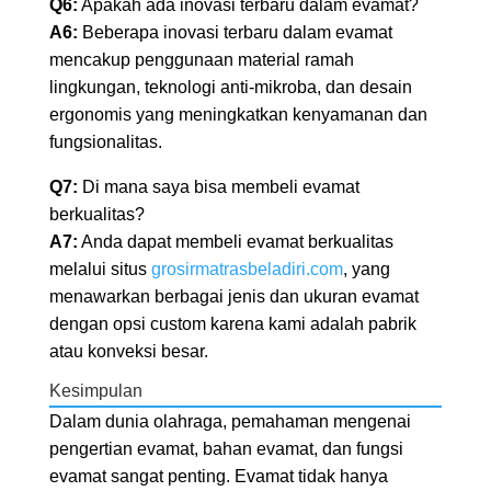
Q6:
Apakah ada inovasi terbaru dalam evamat?
A6:
Beberapa inovasi terbaru dalam evamat
mencakup penggunaan material ramah
lingkungan, teknologi anti-mikroba, dan desain
ergonomis yang meningkatkan kenyamanan dan
fungsionalitas.
Q7:
Di mana saya bisa membeli evamat
berkualitas?
A7:
Anda dapat membeli evamat berkualitas
melalui situs
grosirmatrasbeladiri.com
, yang
menawarkan berbagai jenis dan ukuran evamat
dengan opsi custom karena kami adalah pabrik
atau konveksi besar.
Kesimpulan
Dalam dunia olahraga, pemahaman mengenai
pengertian evamat, bahan evamat, dan fungsi
evamat sangat penting. Evamat tidak hanya