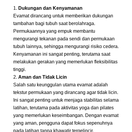
Dukungan dan Kenyamanan
Evamat dirancang untuk memberikan dukungan
tambahan bagi tubuh saat berolahraga.
Permukaannya yang empuk membantu
mengurangi tekanan pada sendi dan permukaan
tubuh lainnya, sehingga mengurangi risiko cedera.
Kenyamanan ini sangat penting, terutama saat
melakukan gerakan yang memerlukan fleksibilitas
tinggi.
Aman dan Tidak Licin
Salah satu keunggulan utama evamat adalah
tekstur permukaan yang dirancang agar tidak licin.
Ini sangat penting untuk menjaga stabilitas selama
latihan, terutama pada aktivitas yoga dan pilates
yang memerlukan keseimbangan. Dengan evamat
yang aman, pengguna dapat fokus sepenuhnya
pada latihan tanpa khawatir tergelincir.