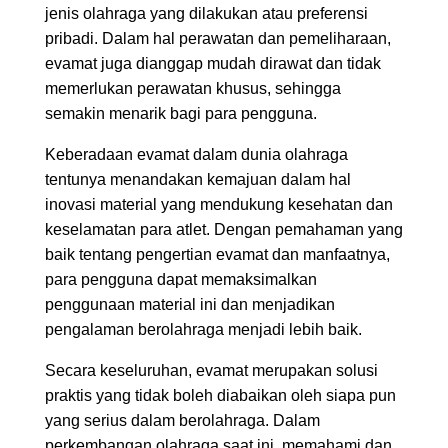
jenis olahraga yang dilakukan atau preferensi
pribadi. Dalam hal perawatan dan pemeliharaan,
evamat juga dianggap mudah dirawat dan tidak
memerlukan perawatan khusus, sehingga
semakin menarik bagi para pengguna.
Keberadaan evamat dalam dunia olahraga
tentunya menandakan kemajuan dalam hal
inovasi material yang mendukung kesehatan dan
keselamatan para atlet. Dengan pemahaman yang
baik tentang pengertian evamat dan manfaatnya,
para pengguna dapat memaksimalkan
penggunaan material ini dan menjadikan
pengalaman berolahraga menjadi lebih baik.
Secara keseluruhan, evamat merupakan solusi
praktis yang tidak boleh diabaikan oleh siapa pun
yang serius dalam berolahraga. Dalam
perkembangan olahraga saat ini, memahami dan