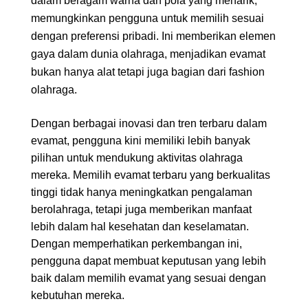
dalam beragam warna dan pola yang menarik,
memungkinkan pengguna untuk memilih sesuai
dengan preferensi pribadi. Ini memberikan elemen
gaya dalam dunia olahraga, menjadikan evamat
bukan hanya alat tetapi juga bagian dari fashion
olahraga.
Dengan berbagai inovasi dan tren terbaru dalam
evamat, pengguna kini memiliki lebih banyak
pilihan untuk mendukung aktivitas olahraga
mereka. Memilih evamat terbaru yang berkualitas
tinggi tidak hanya meningkatkan pengalaman
berolahraga, tetapi juga memberikan manfaat
lebih dalam hal kesehatan dan keselamatan.
Dengan memperhatikan perkembangan ini,
pengguna dapat membuat keputusan yang lebih
baik dalam memilih evamat yang sesuai dengan
kebutuhan mereka.