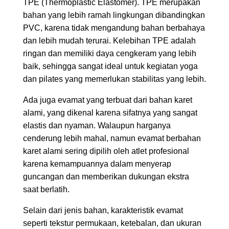
TPE (Thermoplastic Elastomer). TPE merupakan
bahan yang lebih ramah lingkungan dibandingkan
PVC, karena tidak mengandung bahan berbahaya
dan lebih mudah terurai. Kelebihan TPE adalah
ringan dan memiliki daya cengkeram yang lebih
baik, sehingga sangat ideal untuk kegiatan yoga
dan pilates yang memerlukan stabilitas yang lebih.
Ada juga evamat yang terbuat dari bahan karet
alami, yang dikenal karena sifatnya yang sangat
elastis dan nyaman. Walaupun harganya
cenderung lebih mahal, namun evamat berbahan
karet alami sering dipilih oleh atlet profesional
karena kemampuannya dalam menyerap
guncangan dan memberikan dukungan ekstra
saat berlatih.
Selain dari jenis bahan, karakteristik evamat
seperti tekstur permukaan, ketebalan, dan ukuran